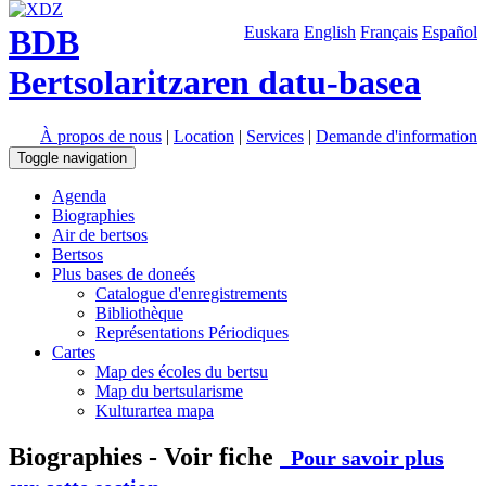
BDB
Euskara
English
Français
Español
Bertsolaritzaren datu-basea
À propos de nous
|
Location
|
Services
|
Demande d'information
Toggle navigation
Agenda
Biographies
Air de bertsos
Bertsos
Plus bases de doneés
Catalogue d'enregistrements
Bibliothèque
Représentations Périodiques
Cartes
Map des écoles du bertsu
Map du bertsularisme
Kulturartea mapa
Biographies - Voir fiche
Pour savoir plus