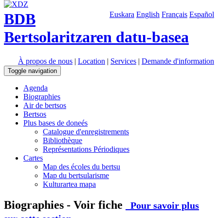
BDB
Euskara
English
Français
Español
Bertsolaritzaren datu-basea
À propos de nous
|
Location
|
Services
|
Demande d'information
Toggle navigation
Agenda
Biographies
Air de bertsos
Bertsos
Plus bases de doneés
Catalogue d'enregistrements
Bibliothèque
Représentations Périodiques
Cartes
Map des écoles du bertsu
Map du bertsularisme
Kulturartea mapa
Biographies - Voir fiche
Pour savoir plus