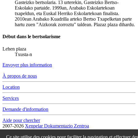
Gasteizko bertsolaria. 13 urterekin, Gasteizko Bertso-
Eskolako partaide. 1999an, Arabako Eskolartekoan
txapeldun, eta Euskal Herriko Eskolartekoan finalista.
2010ean Arabako Kuadrilla arteko Bertso Txapelketan parte
hartu zuen "Aizkorak zorroztu" taldean. Plazaz plaza dihardu.
Début dans le bertsolarisme
Lehen plaza
Txusta-n
Envoyer plus information
À propos de nous
Location
Services
Demande d'information
Aide pour chercher
2007-2026
Xenpelar Dokumentazio Zentroa
Subijana Etxea. Kale Nagusia 70. 20150 Villabona
T. (+34) 943 69 42 77 / F. (+34) 943 69 30 41 / xenpelar [a bildua]
Ce site utilise des cookies pour faciliter la navigation et effectuer de