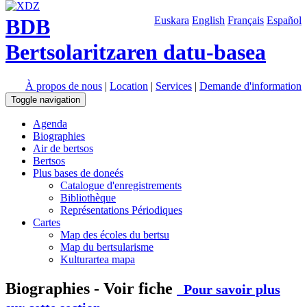
BDB
Euskara
English
Français
Español
Bertsolaritzaren datu-basea
À propos de nous
|
Location
|
Services
|
Demande d'information
Toggle navigation
Agenda
Biographies
Air de bertsos
Bertsos
Plus bases de doneés
Catalogue d'enregistrements
Bibliothèque
Représentations Périodiques
Cartes
Map des écoles du bertsu
Map du bertsularisme
Kulturartea mapa
Biographies - Voir fiche
Pour savoir plus