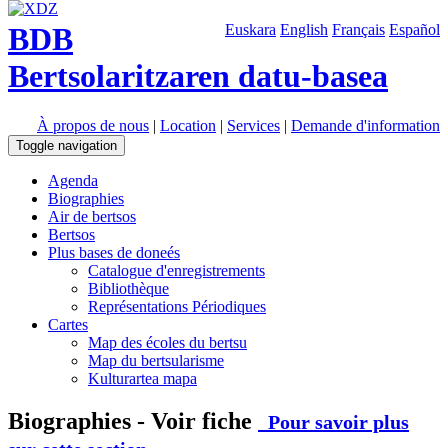
BDB
Euskara
English
Français
Español
Bertsolaritzaren datu-basea
À propos de nous
|
Location
|
Services
|
Demande d'information
Toggle navigation
Agenda
Biographies
Air de bertsos
Bertsos
Plus bases de doneés
Catalogue d'enregistrements
Bibliothèque
Représentations Périodiques
Cartes
Map des écoles du bertsu
Map du bertsularisme
Kulturartea mapa
Biographies - Voir fiche
Pour savoir plus