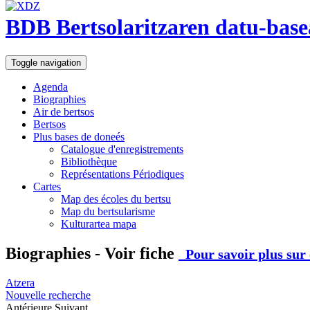
BDB Bertsolaritzaren datu-base
Toggle navigation
Agenda
Biographies
Air de bertsos
Bertsos
Plus bases de doneés
Catalogue d'enregistrements
Bibliothèque
Représentations Périodiques
Cartes
Map des écoles du bertsu
Map du bertsularisme
Kulturartea mapa
Biographies - Voir fiche
Pour savoir plus sur 
Atzera
Nouvelle recherche
Antérieure
Suivant