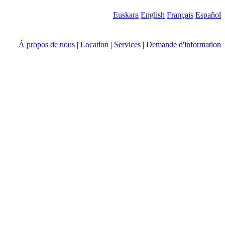
Euskara
English
Français
Español
À propos de nous
|
Location
|
Services
|
Demande d'information