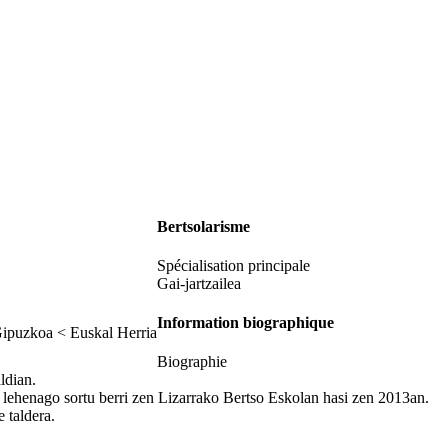
Bertsolarisme
Spécialisation principale
Gai-jartzailea
Information biographique
Gipuzkoa < Euskal Herria
Biographie
ldian.
uk lehenago sortu berri zen Lizarrako Bertso Eskolan hasi zen 2013an.
 taldera.