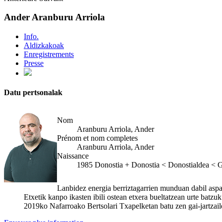
Ander Aranburu Arriola
Info.
Aldizkakoak
Enregistrements
Presse
Datu pertsonalak
Nom
Aranburu Arriola, Ander
Prénom et nom completes
Aranburu Arriola, Ander
Naissance
1985
Donostia
+
Donostia < Donostialdea < 
Lanbidez energia berriztagarrien munduan dabil aspa
Etxetik kanpo ikasten ibili ostean etxera bueltatzean urte batz
2019ko Nafarroako Bertsolari Txapelketan batu zen gai-jartzaile