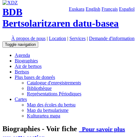
BDB
Euskara
English
Français
Español
Bertsolaritzaren datu-basea
À propos de nous
|
Location
|
Services
|
Demande d'information
Toggle navigation
Agenda
Biographies
Air de bertsos
Bertsos
Plus bases de doneés
Catalogue d'enregistrements
Bibliothèque
Représentations Périodiques
Cartes
Map des écoles du bertsu
Map du bertsularisme
Kulturartea mapa
Biographies - Voir fiche
Pour savoir plus