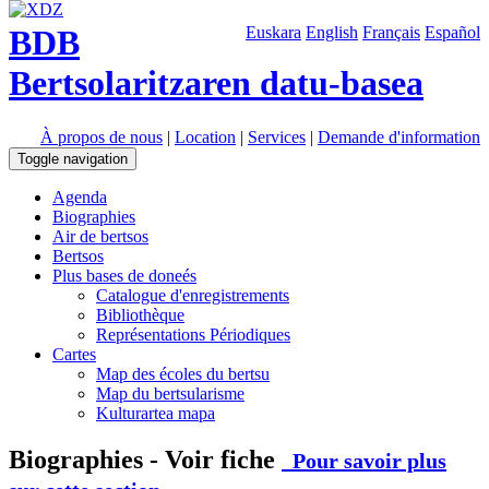
BDB
Euskara
English
Français
Español
Bertsolaritzaren datu-basea
À propos de nous
|
Location
|
Services
|
Demande d'information
Toggle navigation
Agenda
Biographies
Air de bertsos
Bertsos
Plus bases de doneés
Catalogue d'enregistrements
Bibliothèque
Représentations Périodiques
Cartes
Map des écoles du bertsu
Map du bertsularisme
Kulturartea mapa
Biographies - Voir fiche
Pour savoir plus