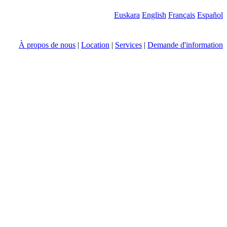
Euskara
English
Français
Español
À propos de nous
|
Location
|
Services
|
Demande d'information