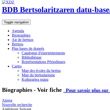
BDB Bertsolaritzaren datu-base
Toggle navigation
Agenda
Biographies
Air de bertsos
Bertsos
Plus bases de doneés
Catalogue d'enregistrements
Bibliothèque
Représentations Périodiques
Cartes
Map des écoles du bertsu
Map du bertsularisme
Kulturartea mapa
Biographies - Voir fiche
Pour savoir plus sur 
Atzera
Nouvelle recherche
Antérieure
Suivant