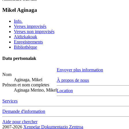
Mikel Aginaga
Info.
Verses improvisés
Verses non improvisés
Aldizkakoak
Enregistrements
Bibliothèque
Datu pertsonalak
Envoyer plus information
Nom
Aginaga, Mikel
À propos de nous
Prénom et nom completes
Aginaga Merino, Mikel
Location
Services
Demande d'information
Aide pour chercher
2007-2026
Xenpelar Dokumentazio Zentroa