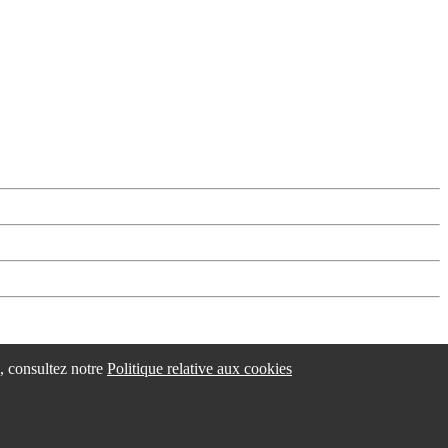
esle eta laguntzaileak
/
Changer les paramétres des cookies
s, consultez notre
Politique relative aux cookies
idokum