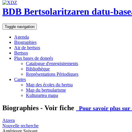
BDB Bertsolaritzaren datu-base
Toggle navigation
Agenda
Biographies
Air de bertsos
Bertsos
Plus bases de doneés
Catalogue d'enregistrements
Bibliothèque
Représentations Périodiques
Cartes
Map des écoles du bertsu
Map du bertsularisme
Kulturartea mapa
Biographies - Voir fiche
Pour savoir plus sur 
Atzera
Nouvelle recherche
Antérieure
Suivant