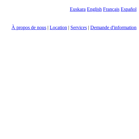
Euskara
English
Français
Español
À propos de nous
|
Location
|
Services
|
Demande d'information