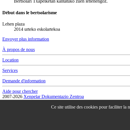
Bertsolari Txapelketan kantatuko zuen lehenengoz.
Début dans le bertsolarisme
Lehen plaza
2014 urteko eskolartekoa
Envoyer plus information
À propos de nous
Location
Services
Demande d'information
Aide pour chercher
2007-2026
Xenpelar Dokumentazio Zentroa
Subijana Etxea. Kale Nagusia 70. 20150 Villabona
T. (+34) 943 69 42 77 / F. (+34) 943 69 30 41 / xenpelar [a bildua] be
Ce site utilise des cookies pour faciliter la