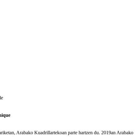
le
hique
ariketan, Arabako Kuadrillartekoan parte hartzen du. 2019an Arabako