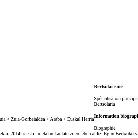
Bertsolarisme
Spécialisation principa
Bertsolaria
Information biograp
uia < Zuia-Gorbeialdea < Araba < Euskal Herria
Biographie
ekin. 2014ko eskolartekoan kantatu zuen lehen aldiz. Egun Bertxoko s