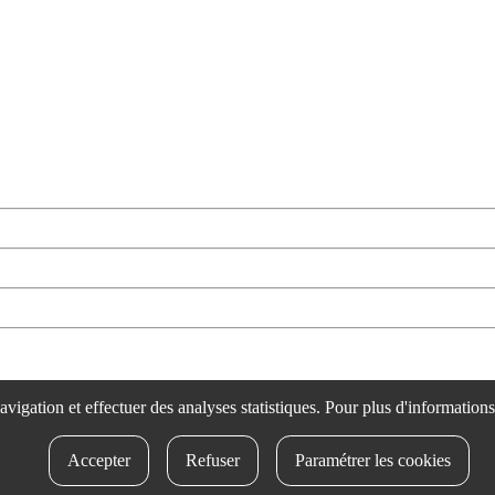
rtsozale.eus /
Lege oharra
/
Pribatutasun politika
/
Cookie politika
/
Bab
 navigation et effectuer des analyses statistiques. Pour plus d'information
Accepter
Refuser
Paramétrer les cookies