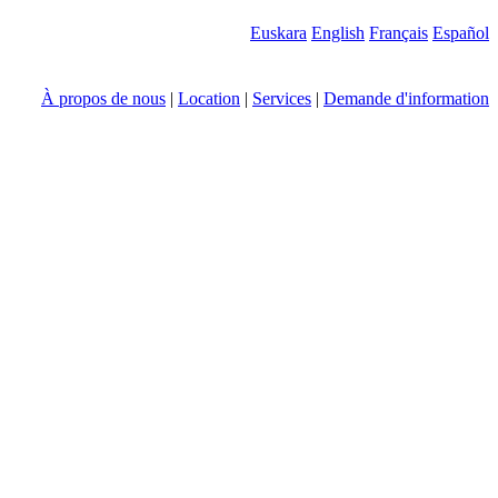
Euskara
English
Français
Español
À propos de nous
|
Location
|
Services
|
Demande d'information