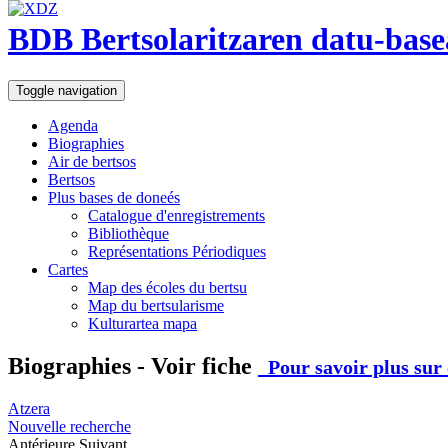
BDB Bertsolaritzaren datu-base
Toggle navigation
Agenda
Biographies
Air de bertsos
Bertsos
Plus bases de doneés
Catalogue d'enregistrements
Bibliothèque
Représentations Périodiques
Cartes
Map des écoles du bertsu
Map du bertsularisme
Kulturartea mapa
Biographies - Voir fiche
Pour savoir plus sur 
Atzera
Nouvelle recherche
Antérieure
Suivant