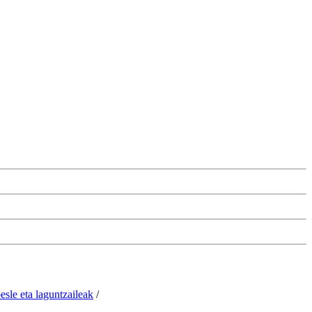
esle eta laguntzaileak
/
Changer les paramétres des cookies