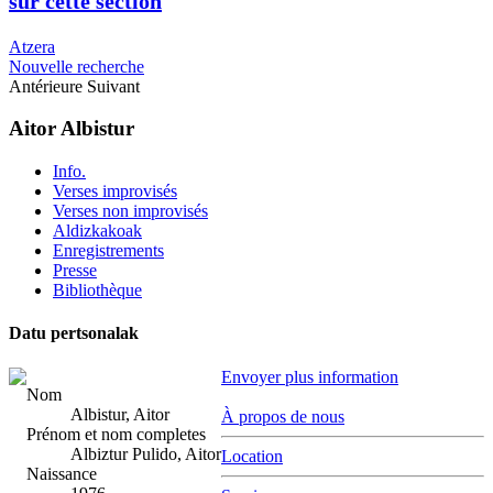
sur cette section
Atzera
Nouvelle recherche
Antérieure
Suivant
Aitor Albistur
Info.
Verses improvisés
Verses non improvisés
Aldizkakoak
Enregistrements
Presse
Bibliothèque
Datu pertsonalak
Envoyer plus information
Nom
Albistur, Aitor
À propos de nous
Prénom et nom completes
Albiztur Pulido, Aitor
Location
Naissance