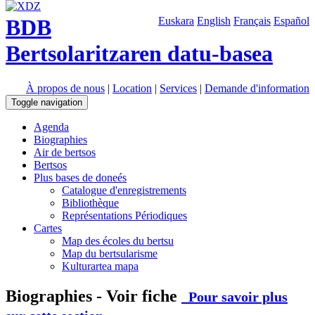
BDB
Euskara
English
Français
Español
Bertsolaritzaren datu-basea
À propos de nous
|
Location
|
Services
|
Demande d'information
Toggle navigation
Agenda
Biographies
Air de bertsos
Bertsos
Plus bases de doneés
Catalogue d'enregistrements
Bibliothèque
Représentations Périodiques
Cartes
Map des écoles du bertsu
Map du bertsularisme
Kulturartea mapa
Biographies - Voir fiche
Pour savoir plus