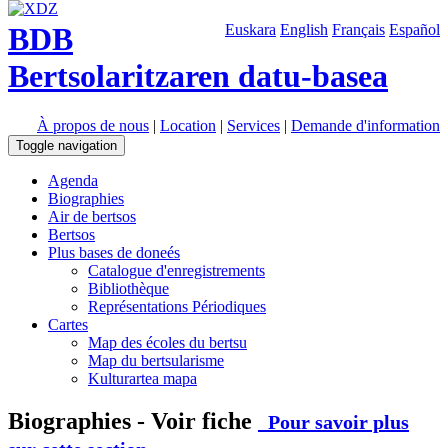
BDB
Euskara
English
Français
Español
Bertsolaritzaren datu-basea
À propos de nous
|
Location
|
Services
|
Demande d'information
Toggle navigation
Agenda
Biographies
Air de bertsos
Bertsos
Plus bases de doneés
Catalogue d'enregistrements
Bibliothèque
Représentations Périodiques
Cartes
Map des écoles du bertsu
Map du bertsularisme
Kulturartea mapa
Biographies - Voir fiche
Pour savoir plus