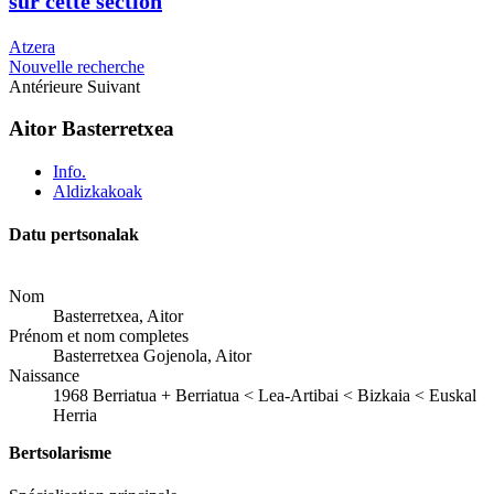
sur cette section
Atzera
Nouvelle recherche
Antérieure
Suivant
Aitor Basterretxea
Info.
Aldizkakoak
Datu pertsonalak
Nom
Basterretxea, Aitor
Prénom et nom completes
Basterretxea Gojenola, Aitor
Naissance
1968
Berriatua
+
Berriatua < Lea-Artibai < Bizkaia < Euskal
Herria
Bertsolarisme