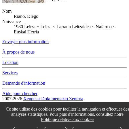
Nom
Riaño, Diego
Naissance
1980
Leitza
+
Leitza < Larraun Leitzaldea < Nafarroa <
Euskal Herria
Envoyer plus information
À propos de nous
Location
Services
Demande d'information
Aide pour chercher
2007-2026
Xenpelar Dokumentazio Zentroa
Subijana Etxea. Kale Nagusia 70. 20150 Villabona
T. (+34) 943 69 42 77 / F. (+34) 943 69 30 41 / xenpelar [a bildua]
Ce site utilise des cookies pour faciliter la navigation et effectuer de
bertsozale.eus /
Lege oharra
/
Pribatutasun politika
/
Cookie politika
analyses statistiques. Pour plus d'informations, consultez notre
/
Babesle eta laguntzaileak
/
Changer les paramétres des cookies
Politique relative aux cookies