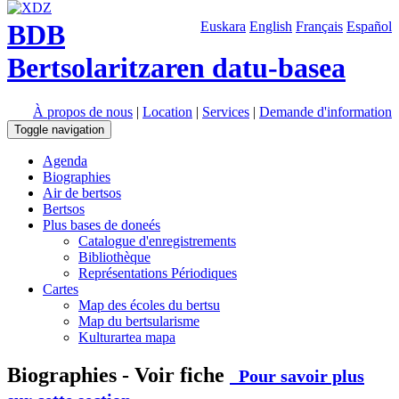
BDB
Euskara
English
Français
Español
Bertsolaritzaren datu-basea
À propos de nous
|
Location
|
Services
|
Demande d'information
Toggle navigation
Agenda
Biographies
Air de bertsos
Bertsos
Plus bases de doneés
Catalogue d'enregistrements
Bibliothèque
Représentations Périodiques
Cartes
Map des écoles du bertsu
Map du bertsularisme
Kulturartea mapa
Biographies - Voir fiche
Pour savoir plus