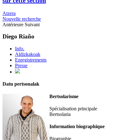
sur cette section
Atzera
Nouvelle recherche
Antérieure
Suivant
Diego Riaño
Info.
Aldizkakoak
Enregistrements
Presse
Datu pertsonalak
Bertsolarisme
Spécialisation principale
Bertsolaria
Information biographique
Biographie