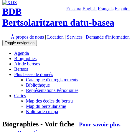
BDB
Euskara
English
Français
Español
Bertsolaritzaren datu-basea
À propos de nous
|
Location
|
Services
|
Demande d'information
Toggle navigation
Agenda
Biographies
Air de bertsos
Bertsos
Plus bases de doneés
Catalogue d'enregistrements
Bibliothèque
Représentations Périodiques
Cartes
Map des écoles du bertsu
Map du bertsularisme
Kulturartea mapa
Biographies - Voir fiche
Pour savoir plus