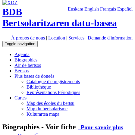
BDB
Euskara
English
Français
Español
Bertsolaritzaren datu-basea
À propos de nous
|
Location
|
Services
|
Demande d'information
Toggle navigation
Agenda
Biographies
Air de bertsos
Bertsos
Plus bases de doneés
Catalogue d'enregistrements
Bibliothèque
Représentations Périodiques
Cartes
Map des écoles du bertsu
Map du bertsularisme
Kulturartea mapa
Biographies - Voir fiche
Pour savoir plus