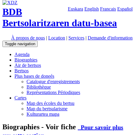
BDB
Euskara
English
Français
Español
Bertsolaritzaren datu-basea
À propos de nous
|
Location
|
Services
|
Demande d'information
Toggle navigation
Agenda
Biographies
Air de bertsos
Bertsos
Plus bases de doneés
Catalogue d'enregistrements
Bibliothèque
Représentations Périodiques
Cartes
Map des écoles du bertsu
Map du bertsularisme
Kulturartea mapa
Biographies - Voir fiche
Pour savoir plus