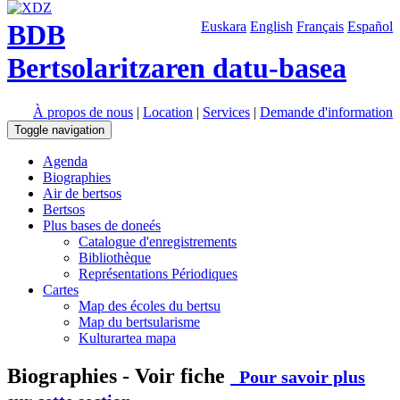
BDB
Euskara
English
Français
Español
Bertsolaritzaren datu-basea
À propos de nous
|
Location
|
Services
|
Demande d'information
Toggle navigation
Agenda
Biographies
Air de bertsos
Bertsos
Plus bases de doneés
Catalogue d'enregistrements
Bibliothèque
Représentations Périodiques
Cartes
Map des écoles du bertsu
Map du bertsularisme
Kulturartea mapa
Biographies - Voir fiche
Pour savoir plus