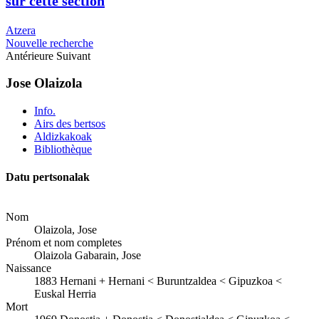
sur cette section
Atzera
Nouvelle recherche
Antérieure
Suivant
Jose Olaizola
Info.
Airs des bertsos
Aldizkakoak
Bibliothèque
Datu pertsonalak
Nom
Olaizola, Jose
Prénom et nom completes
Olaizola Gabarain, Jose
Naissance
1883
Hernani
+
Hernani < Buruntzaldea < Gipuzkoa <
Euskal Herria
Mort