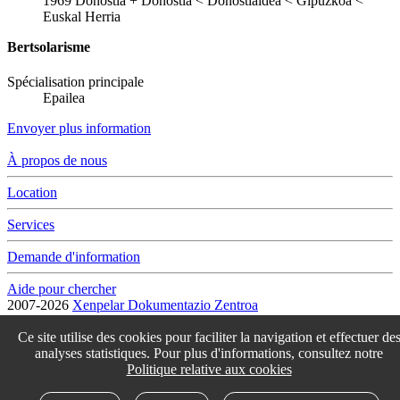
1969
Donostia
+
Donostia < Donostialdea < Gipuzkoa <
Euskal Herria
Bertsolarisme
Spécialisation principale
Epailea
Envoyer plus information
À propos de nous
Location
Services
Demande d'information
Aide pour chercher
2007-2026
Xenpelar Dokumentazio Zentroa
Subijana Etxea. Kale Nagusia 70. 20150 Villabona
T. (+34) 943 69 42 77 / F. (+34) 943 69 30 41 / xenpelar [a bildua]
Ce site utilise des cookies pour faciliter la navigation et effectuer de
bertsozale.eus /
Lege oharra
/
Pribatutasun politika
/
Cookie politika
analyses statistiques. Pour plus d'informations, consultez notre
/
Babesle eta laguntzaileak
/
Changer les paramétres des cookies
Politique relative aux cookies