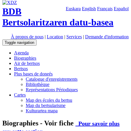
BDB
Euskara
English
Français
Español
Bertsolaritzaren datu-basea
À propos de nous
|
Location
|
Services
|
Demande d'information
Toggle navigation
Agenda
Biographies
Air de bertsos
Bertsos
Plus bases de doneés
Catalogue d'enregistrements
Bibliothèque
Représentations Périodiques
Cartes
Map des écoles du bertsu
Map du bertsularisme
Kulturartea mapa
Biographies - Voir fiche
Pour savoir plus