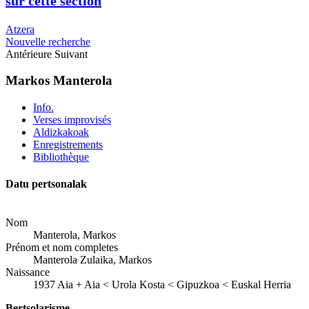
sur cette section
Atzera
Nouvelle recherche
Antérieure
Suivant
Markos Manterola
Info.
Verses improvisés
Aldizkakoak
Enregistrements
Bibliothèque
Datu pertsonalak
Nom
Manterola, Markos
Prénom et nom completes
Manterola Zulaika, Markos
Naissance
1937
Aia
+
Aia < Urola Kosta < Gipuzkoa < Euskal Herria
Bertsolarisme