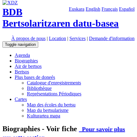
BDB
Euskara
English
Français
Español
Bertsolaritzaren datu-basea
À propos de nous
|
Location
|
Services
|
Demande d'information
Toggle navigation
Agenda
Biographies
Air de bertsos
Bertsos
Plus bases de doneés
Catalogue d'enregistrements
Bibliothèque
Représentations Périodiques
Cartes
Map des écoles du bertsu
Map du bertsularisme
Kulturartea mapa
Biographies - Voir fiche
Pour savoir plus