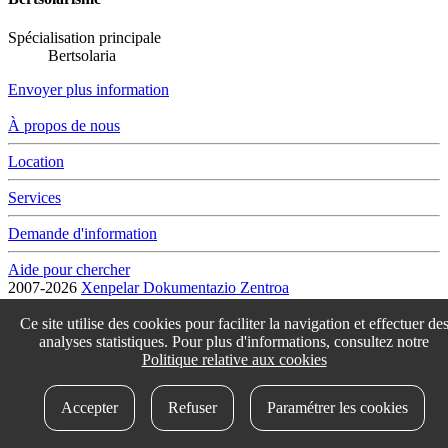
Spécialisation principale
Bertsolaria
Envoyer plus information
À propos de nous
Location
Services
Demande d'information
Aide pour chercher
2007-2026
Xenpelar Dokumentazio Zentroa
Subijana Etxea. Kale Nagusia 70. 20150 Villabona
T. (+34) 943 69 42 77 / F. (+34) 943 69 30 41 / xenpelar [a bildua]
Ce site utilise des cookies pour faciliter la navigation et effectuer de
bertsozale.eus /
Lege oharra
/
Pribatutasun politika
/
Cookie politika
analyses statistiques. Pour plus d'informations, consultez notre
/
Babesle eta laguntzaileak
/
Changer les paramétres des cookies
Politique relative aux cookies
idokum
Accepter
Refuser
Paramétrer les cookies