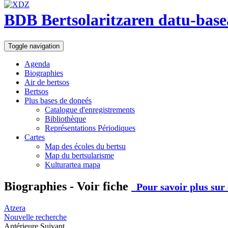
BDB Bertsolaritzaren datu-base
Toggle navigation
Agenda
Biographies
Air de bertsos
Bertsos
Plus bases de doneés
Catalogue d'enregistrements
Bibliothèque
Représentations Périodiques
Cartes
Map des écoles du bertsu
Map du bertsularisme
Kulturartea mapa
Biographies - Voir fiche
Pour savoir plus sur 
Atzera
Nouvelle recherche
Antérieure
Suivant