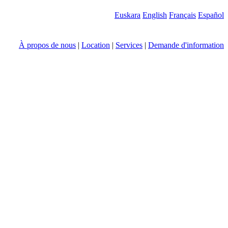
Euskara
English
Français
Español
À propos de nous
|
Location
|
Services
|
Demande d'information