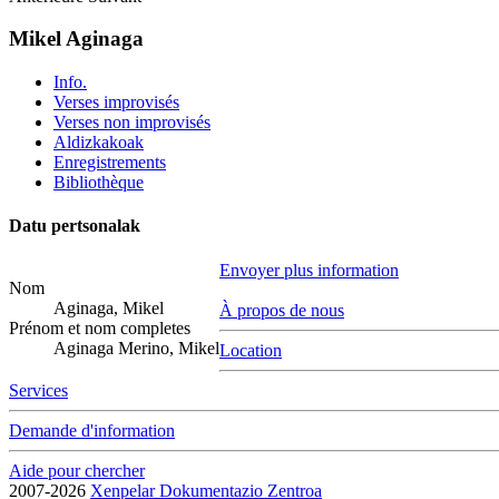
Mikel Aginaga
Info.
Verses improvisés
Verses non improvisés
Aldizkakoak
Enregistrements
Bibliothèque
Datu pertsonalak
Envoyer plus information
Nom
Aginaga, Mikel
À propos de nous
Prénom et nom completes
Aginaga Merino, Mikel
Location
Services
Demande d'information
Aide pour chercher
2007-2026
Xenpelar Dokumentazio Zentroa