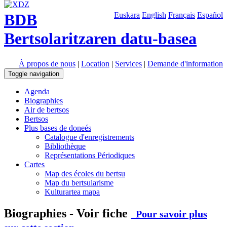
BDB
Euskara
English
Français
Español
Bertsolaritzaren datu-basea
À propos de nous
|
Location
|
Services
|
Demande d'information
Toggle navigation
Agenda
Biographies
Air de bertsos
Bertsos
Plus bases de doneés
Catalogue d'enregistrements
Bibliothèque
Représentations Périodiques
Cartes
Map des écoles du bertsu
Map du bertsularisme
Kulturartea mapa
Biographies - Voir fiche
Pour savoir plus