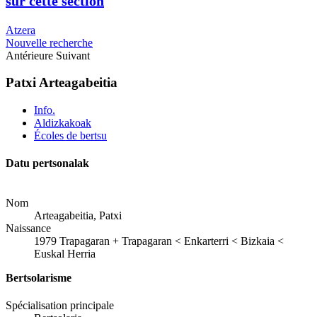
sur cette section
Atzera
Nouvelle recherche
Antérieure
Suivant
Patxi Arteagabeitia
Info.
Aldizkakoak
Écoles de bertsu
Datu pertsonalak
Nom
Arteagabeitia, Patxi
Naissance
1979
Trapagaran
+
Trapagaran < Enkarterri < Bizkaia <
Euskal Herria
Bertsolarisme
Spécialisation principale