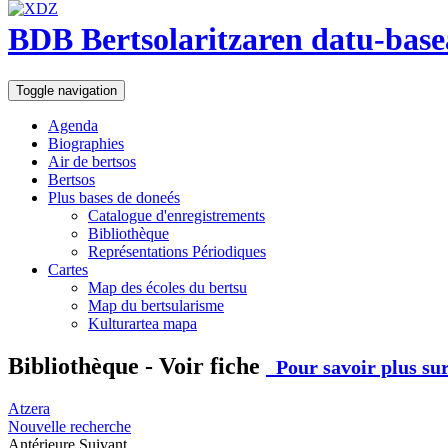
BDB Bertsolaritzaren datu-base
Toggle navigation
Agenda
Biographies
Air de bertsos
Bertsos
Plus bases de doneés
Catalogue d'enregistrements
Bibliothèque
Représentations Périodiques
Cartes
Map des écoles du bertsu
Map du bertsularisme
Kulturartea mapa
Bibliothèque - Voir fiche
Pour savoir plus sur
Atzera
Nouvelle recherche
Antérieure
Suivant