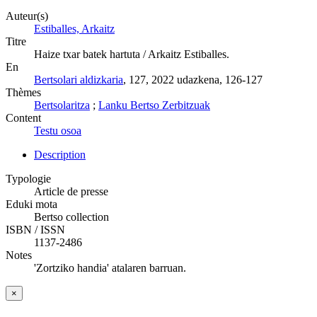
Auteur(s)
Estiballes, Arkaitz
Titre
Haize txar batek hartuta / Arkaitz Estiballes.
En
Bertsolari aldizkaria
, 127, 2022 udazkena, 126-127
Thèmes
Bertsolaritza
;
Lanku Bertso Zerbitzuak
Content
Testu osoa
Description
Typologie
Article de presse
Eduki mota
Bertso collection
ISBN / ISSN
1137-2486
Notes
'Zortziko handia' atalaren barruan.
×