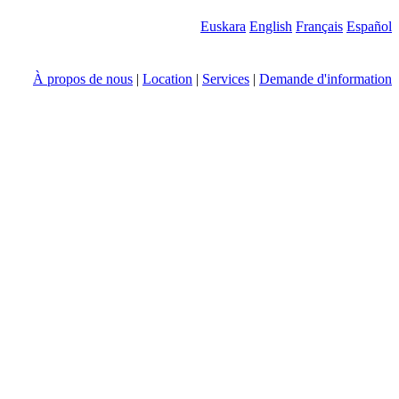
Euskara
English
Français
Español
À propos de nous
|
Location
|
Services
|
Demande d'information