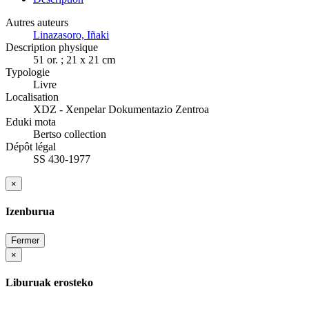
Autres auteurs
Linazasoro, Iñaki
Description physique
51 or. ; 21 x 21 cm
Typologie
Livre
Localisation
XDZ - Xenpelar Dokumentazio Zentroa
Eduki mota
Bertso collection
Dépôt légal
SS 430-1977
×
Izenburua
Fermer
×
Liburuak erosteko