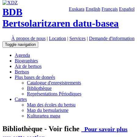
BDB
Euskara
English
Français
Español
Bertsolaritzaren datu-basea
À propos de nous
|
Location
|
Services
|
Demande d'information
Toggle navigation
Agenda
Biographies
Air de bertsos
Bertsos
Plus bases de doneés
Catalogue d'enregistrements
Bibliothèque
Représentations Périodiques
Cartes
Map des écoles du bertsu
Map du bertsularisme
Kulturartea mapa
Bibliothèque - Voir fiche
Pour savoir plus