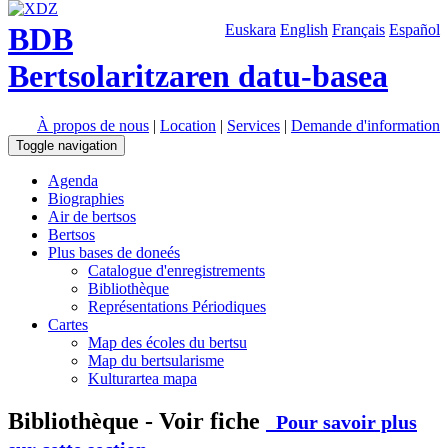
BDB
Euskara
English
Français
Español
Bertsolaritzaren datu-basea
À propos de nous
|
Location
|
Services
|
Demande d'information
Toggle navigation
Agenda
Biographies
Air de bertsos
Bertsos
Plus bases de doneés
Catalogue d'enregistrements
Bibliothèque
Représentations Périodiques
Cartes
Map des écoles du bertsu
Map du bertsularisme
Kulturartea mapa
Bibliothèque - Voir fiche
Pour savoir plus