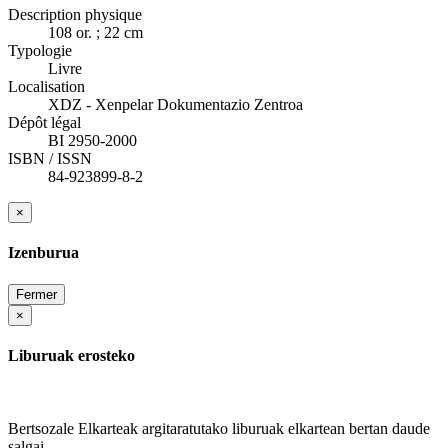
Description physique
108 or. ; 22 cm
Typologie
Livre
Localisation
XDZ - Xenpelar Dokumentazio Zentroa
Dépôt légal
BI 2950-2000
ISBN / ISSN
84-923899-8-2
×
Izenburua
Fermer
×
Liburuak erosteko
Bertsozale Elkarteak argitaratutako liburuak elkartean bertan daude
salgai.