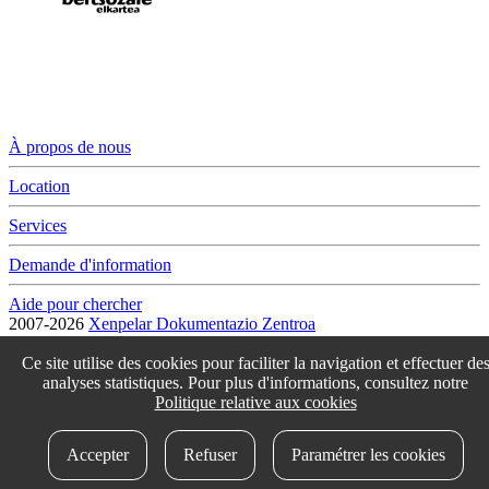
À propos de nous
Location
Services
Demande d'information
Aide pour chercher
2007-2026
Xenpelar Dokumentazio Zentroa
Subijana Etxea. Kale Nagusia 70. 20150 Villabona
T. (+34) 943 69 42 77 / F. (+34) 943 69 30 41 / xenpelar [a bildua]
Ce site utilise des cookies pour faciliter la navigation et effectuer de
bertsozale.eus /
Lege oharra
/
Pribatutasun politika
/
Cookie politika
analyses statistiques. Pour plus d'informations, consultez notre
/
Babesle eta laguntzaileak
/
Changer les paramétres des cookies
Politique relative aux cookies
idokum
Accepter
Refuser
Paramétrer les cookies