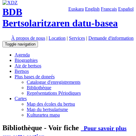
BDB
Euskara
English
Français
Español
Bertsolaritzaren datu-basea
À propos de nous
|
Location
|
Services
|
Demande d'information
Toggle navigation
Agenda
Biographies
Air de bertsos
Bertsos
Plus bases de doneés
Catalogue d'enregistrements
Bibliothèque
Représentations Périodiques
Cartes
Map des écoles du bertsu
Map du bertsularisme
Kulturartea mapa
Bibliothèque - Voir fiche
Pour savoir plus