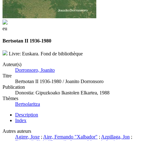
eu
Bertsotan II 1936-1980
Livre: Euskara. Fond de bibliothèque
Auteur(s)
Dorronsoro, Joanito
Titre
Bertsotan II 1936-1980 / Joanito Dorronsoro
Publication
Donostia: Gipuzkoako Ikastolen Elkartea, 1988
Thèmes
Bertsolaritza
Description
Index
Autres auteurs
Agirre, Joxe
;
Aire, Fernando "Xalbador"
;
Azpillaga, Jon
;