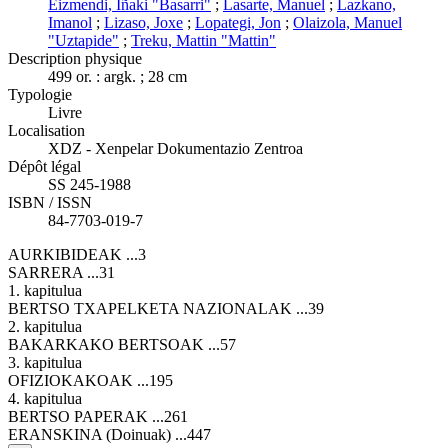
Eizmendi, Iñaki "Basarri"
;
Lasarte, Manuel
;
Lazkano,
Imanol
;
Lizaso, Joxe
;
Lopategi, Jon
;
Olaizola, Manuel
"Uztapide"
;
Treku, Mattin "Mattin"
Description physique
499 or. : argk. ; 28 cm
Typologie
Livre
Localisation
XDZ - Xenpelar Dokumentazio Zentroa
Dépôt légal
SS 245-1988
ISBN / ISSN
84-7703-019-7
AURKIBIDEAK ...3
SARRERA ...31
1. kapitulua
BERTSO TXAPELKETA NAZIONALAK ...39
2. kapitulua
BAKARKAKO BERTSOAK ...57
3. kapitulua
OFIZIOKAKOAK ...195
4. kapitulua
BERTSO PAPERAK ...261
ERANSKINA (Doinuak) ...447