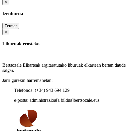
×
Izenburua
Fermer
×
Liburuak erosteko
Bertsozale Elkarteak argitaratutako liburuak elkartean bertan daude
salgai.
Jarri gurekin harremanetan:
Telefonoa: (+34) 943 694 129
e-posta: administrazioa[a bildua]bertsozale.eus