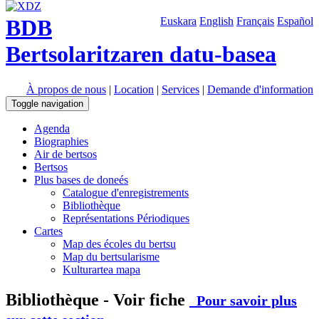
BDB
Euskara
English
Français
Español
Bertsolaritzaren datu-basea
À propos de nous
|
Location
|
Services
|
Demande d'information
Toggle navigation
Agenda
Biographies
Air de bertsos
Bertsos
Plus bases de doneés
Catalogue d'enregistrements
Bibliothèque
Représentations Périodiques
Cartes
Map des écoles du bertsu
Map du bertsularisme
Kulturartea mapa
Bibliothèque - Voir fiche
Pour savoir plus