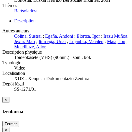
Donostia: Euskal Herriko Bertsozale Elkartea, 2001
Thèmes
Bertsolaritza
Description
Autres auteurs
Colina, Sustrai
;
Egaña, Andoni
;
Elortza, Igor
;
Irazu Muñoa,
Jexux Mari
;
Iturriaga, Unai
;
Lujanbio, Maialen
;
Maia, Jon
;
Mendiluze, Aitor
Description physique
1bideokasete (VHS) (90min.) : soin., kol.
Typologie
Video
Localisation
XDZ - Xenpelar Dokumentazio Zentroa
Dépôt légal
SS-1271/01
×
Izenburua
Fermer
×