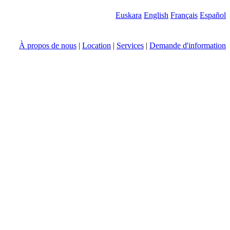
Euskara
English
Français
Español
À propos de nous
|
Location
|
Services
|
Demande d'information