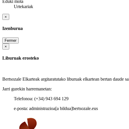
Eduki mota
Urtekariak
×
Izenburua
Fermer
×
Liburuak erosteko
Bertsozale Elkarteak argitaratutako liburuak elkartean bertan daude sa
Jarri gurekin harremanetan:
Telefonoa: (+34) 943 694 129
e-posta: administrazioa[a bildua]bertsozale.eus