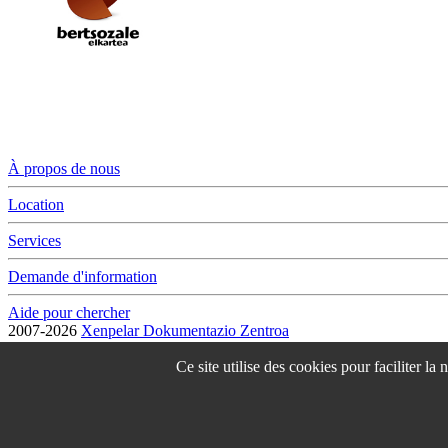
À propos de nous
Location
Services
Demande d'information
Aide pour chercher
2007-2026
Xenpelar Dokumentazio Zentroa
Subijana Etxea. Kale Nagusia 70. 20150 Villabona
T. (+34) 943 69 42 77 / F. (+34) 943 69 30 41 / xenpelar [a bildua] be
Ce site utilise des cookies pour faciliter la