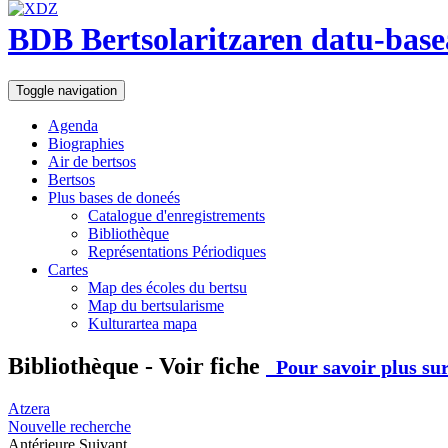
BDB Bertsolaritzaren datu-base
Toggle navigation
Agenda
Biographies
Air de bertsos
Bertsos
Plus bases de doneés
Catalogue d'enregistrements
Bibliothèque
Représentations Périodiques
Cartes
Map des écoles du bertsu
Map du bertsularisme
Kulturartea mapa
Bibliothèque - Voir fiche
Pour savoir plus sur
Atzera
Nouvelle recherche
Antérieure
Suivant