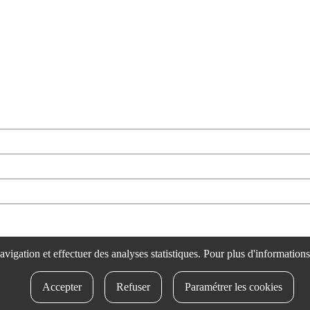
rtsozale.eus /
Lege oharra
/
Pribatutasun politika
/
Cookie politika
/
Bab
 navigation et effectuer des analyses statistiques. Pour plus d'information
Accepter
Refuser
Paramétrer les cookies