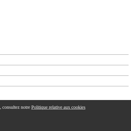
esle eta laguntzaileak
/
Changer les paramétres des cookies
s, consultez notre
Politique relative aux cookies
idokum