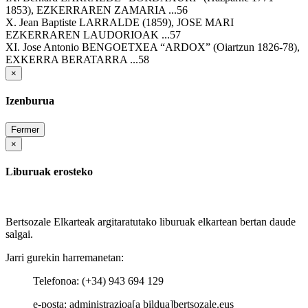
1853), EZKERRAREN ZAMARIA ...56
X. Jean Baptiste LARRALDE (1859), JOSE MARI
EZKERRAREN LAUDORIOAK ...57
XI. Jose Antonio BENGOETXEA “ARDOX” (Oiartzun 1826-78),
EXKERRA BERATARRA ...58
×
Izenburua
Fermer
×
Liburuak erosteko
Bertsozale Elkarteak argitaratutako liburuak elkartean bertan daude
salgai.
Jarri gurekin harremanetan:
Telefonoa: (+34) 943 694 129
e-posta: administrazioa[a bildua]bertsozale.eus