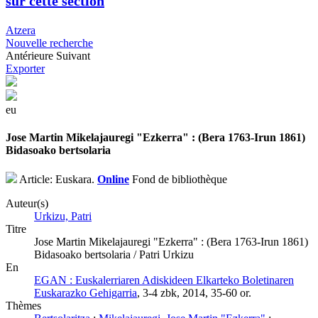
sur cette section
Atzera
Nouvelle recherche
Antérieure
Suivant
Exporter
eu
Jose Martin Mikelajauregi "Ezkerra" : (Bera 1763-Irun 1861)
Bidasoako bertsolaria
Article: Euskara.
Online
Fond de bibliothèque
Auteur(s)
Urkizu, Patri
Titre
Jose Martin Mikelajauregi "Ezkerra" : (Bera 1763-Irun 1861)
Bidasoako bertsolaria / Patri Urkizu
En
EGAN : Euskalerriaren Adiskideen Elkarteko Boletinaren
Euskarazko Gehigarria
, 3-4 zbk, 2014, 35-60 or.
Thèmes