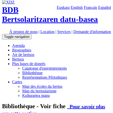
BDB
Euskara
English
Français
Español
Bertsolaritzaren datu-basea
À propos de nous
|
Location
|
Services
|
Demande d'information
Toggle navigation
Agenda
Biographies
Air de bertsos
Bertsos
Plus bases de doneés
Catalogue d'enregistrements
Bibliothèque
Représentations Périodiques
Cartes
Map des écoles du bertsu
Map du bertsularisme
Kulturartea mapa
Bibliothèque - Voir fiche
Pour savoir plus