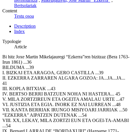
Bertsolaritza
;
Mikelajauregi, Jose Martin "Ezkerra"
;
Bertsolariak
Content
Testu osoa
Description
Index
Typologie
Article
Bi hitz Joxe Martin Mikelajauregi “Ezkerra”ren bizitzaz (Bera 1763-
Irun 1861) ...36
BILDUMA ...39
I. BIZKAI ETA ARAGOA, GERO CASTILLA ...39
II. EZKERRA ZARRAREN ALGARA GOZOA: JA...JA...JA...
41
III. KOPLA BITXIAK ...43
IV. BERTSO BERRI BATZUEN NOHA NI HASTERA... 45
V. MILA ZORTZIREUN ETA OGEITA AMALAU URTE ...47
VI. JUSTIZIA ETA EGIA. INORK EZ NAI LURREAN ...48
VII. KANTA BERRIAK IRUNGO MISIYOARI JARRIAK ...50
“EZKERRA” AIPATZEN DUTENAK ...54
VIII. XX, LEKAY, MILA ZORTZI EUN ETA OGEI-TA-AMABI
...54
IX. Bernard LARRALDE “BORDAXURI” (Hazparne 1771-