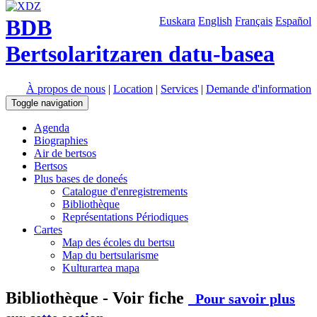
BDB
Euskara
English
Français
Español
Bertsolaritzaren datu-basea
À propos de nous
|
Location
|
Services
|
Demande d'information
Toggle navigation
Agenda
Biographies
Air de bertsos
Bertsos
Plus bases de doneés
Catalogue d'enregistrements
Bibliothèque
Représentations Périodiques
Cartes
Map des écoles du bertsu
Map du bertsularisme
Kulturartea mapa
Bibliothèque - Voir fiche
Pour savoir plus