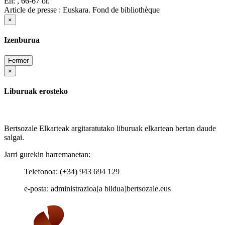
En:
, 66-67 or.
Article de presse : Euskara. Fond de bibliothèque
×
Izenburua
Fermer
×
Liburuak erosteko
Bertsozale Elkarteak argitaratutako liburuak elkartean bertan daude
salgai.
Jarri gurekin harremanetan:
Telefonoa: (+34) 943 694 129
e-posta: administrazioa[a bildua]bertsozale.eus