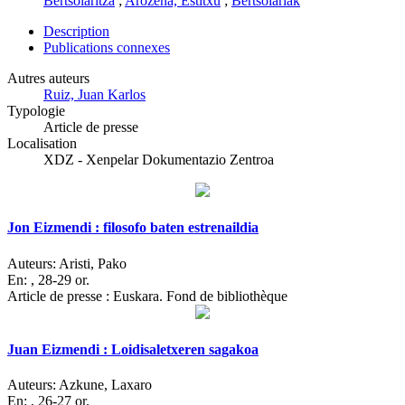
Bertsolaritza
;
Arozena, Estitxu
;
Bertsolariak
Description
Publications connexes
Autres auteurs
Ruiz, Juan Karlos
Typologie
Article de presse
Localisation
XDZ - Xenpelar Dokumentazio Zentroa
Jon Eizmendi : filosofo baten estrenaildia
Auteurs:
Aristi, Pako
En:
, 28-29 or.
Article de presse : Euskara. Fond de bibliothèque
Juan Eizmendi : Loidisaletxeren sagakoa
Auteurs:
Azkune, Laxaro
En:
, 26-27 or.