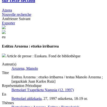
sur cette section
Atzera
Nouvelle recherche
Antérieure
Suivant
Exporter
eu
Estitxu Arozena : etxeko irribarrea
Article de presse : Euskara. Fond de bibliothèque
Auteur(s)
Arozena, Manolo
Titre
Estitxu Arozena : etxeko irribarrea / testua Manolo Arozena ;
[argazkiak Juan Karlos Ruiz]
Représentation Périodique
Bertsolari Txapelketa Nagusia (12. 1997)
En
Bertsolari aldizkaria
, 27, 1997 udazkena, 18-19 or.
Thèmes