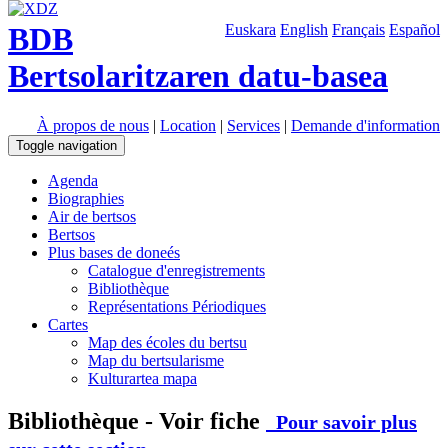
BDB
Euskara
English
Français
Español
Bertsolaritzaren datu-basea
À propos de nous
|
Location
|
Services
|
Demande d'information
Toggle navigation
Agenda
Biographies
Air de bertsos
Bertsos
Plus bases de doneés
Catalogue d'enregistrements
Bibliothèque
Représentations Périodiques
Cartes
Map des écoles du bertsu
Map du bertsularisme
Kulturartea mapa
Bibliothèque - Voir fiche
Pour savoir plus