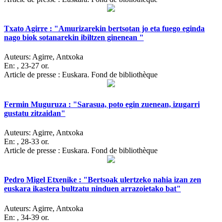
Txato Agirre : "Amurizarekin bertsotan jo eta fuego eginda
nago biok sotanarekin ibiltzen ginenean "
Auteurs:
Agirre, Antxoka
En:
, 23-27 or.
Article de presse : Euskara. Fond de bibliothèque
Fermin Muguruza : "Sarasua, poto egin zuenean, izugarri
gustatu zitzaidan"
Auteurs:
Agirre, Antxoka
En:
, 28-33 or.
Article de presse : Euskara. Fond de bibliothèque
Pedro Migel Etxenike : "Bertsoak ulertzeko nahia izan zen
euskara ikastera bultzatu ninduen arrazoietako bat"
Auteurs:
Agirre, Antxoka
En:
, 34-39 or.