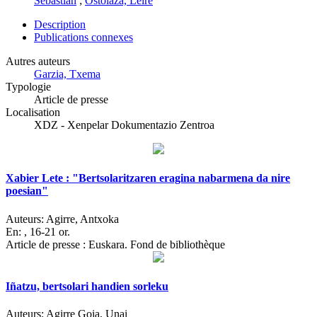
Sebastian
;
Ostolaza, Leire
Description
Publications connexes
Autres auteurs
Garzia, Txema
Typologie
Article de presse
Localisation
XDZ - Xenpelar Dokumentazio Zentroa
Xabier Lete : "Bertsolaritzaren eragina nabarmena da nire
poesian"
Auteurs:
Agirre, Antxoka
En:
, 16-21 or.
Article de presse : Euskara. Fond de bibliothèque
Iñatzu, bertsolari handien sorleku
Auteurs:
Agirre Goia, Unai