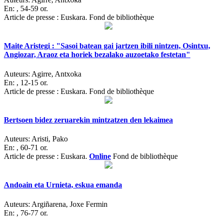
En:
, 54-59 or.
Article de presse : Euskara. Fond de bibliothèque
Maite Aristegi : "Sasoi batean gai jartzen ibili nintzen, Osintxu,
Angiozar, Araoz eta horiek bezalako auzoetako festetan"
Auteurs:
Agirre, Antxoka
En:
, 12-15 or.
Article de presse : Euskara. Fond de bibliothèque
Bertsoen bidez zeruarekin mintzatzen den lekaimea
Auteurs:
Aristi, Pako
En:
, 60-71 or.
Article de presse : Euskara.
Online
Fond de bibliothèque
Andoain eta Urnieta, eskua emanda
Auteurs:
Argiñarena, Joxe Fermin
En:
, 76-77 or.