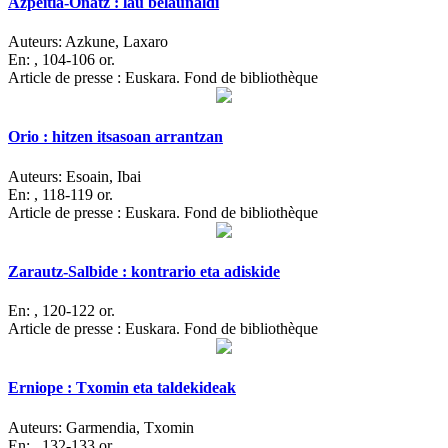
Azpeitia-Oñatz : lau belaunaldi
Auteurs:
Azkune, Laxaro
En:
, 104-106 or.
Article de presse : Euskara. Fond de bibliothèque
Orio : hitzen itsasoan arrantzan
Auteurs:
Esoain, Ibai
En:
, 118-119 or.
Article de presse : Euskara. Fond de bibliothèque
Zarautz-Salbide : kontrario eta adiskide
En:
, 120-122 or.
Article de presse : Euskara. Fond de bibliothèque
Erniope : Txomin eta taldekideak
Auteurs:
Garmendia, Txomin
En:
, 132-133 or.