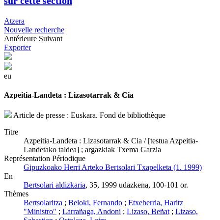
sur cette section
Atzera
Nouvelle recherche
Antérieure
Suivant
Exporter
eu
Azpeitia-Landeta : Lizasotarrak & Cia
Article de presse : Euskara. Fond de bibliothèque
Titre
Azpeitia-Landeta : Lizasotarrak & Cia / [testua Azpeitia-
Landetako taldea] ; argazkiak Txema Garzia
Représentation Périodique
Gipuzkoako Herri Arteko Bertsolari Txapelketa (1. 1999)
En
Bertsolari aldizkaria
, 35, 1999 udazkena, 100-101 or.
Thèmes
Bertsolaritza
;
Beloki, Fernando
;
Etxeberria, Haritz
"Ministro"
;
Larrañaga, Andoni
;
Lizaso, Beñat
;
Lizaso,