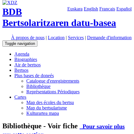
BDB
Euskara
English
Français
Español
Bertsolaritzaren datu-basea
À propos de nous
|
Location
|
Services
|
Demande d'information
Toggle navigation
Agenda
Biographies
Air de bertsos
Bertsos
Plus bases de doneés
Catalogue d'enregistrements
Bibliothèque
Représentations Périodiques
Cartes
Map des écoles du bertsu
Map du bertsularisme
Kulturartea mapa
Bibliothèque - Voir fiche
Pour savoir plus