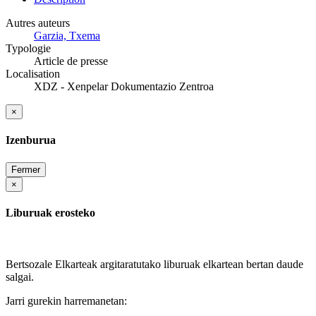
Autres auteurs
Garzia, Txema
Typologie
Article de presse
Localisation
XDZ - Xenpelar Dokumentazio Zentroa
×
Izenburua
Fermer
×
Liburuak erosteko
Bertsozale Elkarteak argitaratutako liburuak elkartean bertan daude
salgai.
Jarri gurekin harremanetan: