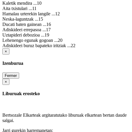
Kaletik mendira ...10
Aita txistulari ...11
Hamalau urterekin langile ...12
Neska-laguntzak ...15
Ducati baten gainean ...16
Adiskideei errepasoa ...17
Uztapideri debozioa ...19
Lehenengo egunak gogoan ...20
Adiskideei buruz bapateko iritziak ...22
×
Izenburua
Fermer
×
Liburuak erosteko
Bertsozale Elkarteak argitaratutako liburuak elkartean bertan daude
salgai.
Jarri gurekin harremanetan: