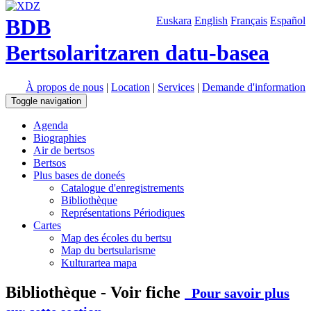
BDB
Euskara
English
Français
Español
Bertsolaritzaren datu-basea
À propos de nous
|
Location
|
Services
|
Demande d'information
Toggle navigation
Agenda
Biographies
Air de bertsos
Bertsos
Plus bases de doneés
Catalogue d'enregistrements
Bibliothèque
Représentations Périodiques
Cartes
Map des écoles du bertsu
Map du bertsularisme
Kulturartea mapa
Bibliothèque - Voir fiche
Pour savoir plus