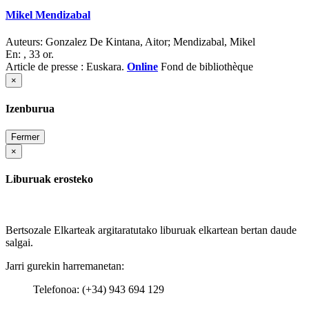
Mikel Mendizabal
Auteurs:
Gonzalez De Kintana, Aitor; Mendizabal, Mikel
En:
, 33 or.
Article de presse : Euskara.
Online
Fond de bibliothèque
×
Izenburua
Fermer
×
Liburuak erosteko
Bertsozale Elkarteak argitaratutako liburuak elkartean bertan daude
salgai.
Jarri gurekin harremanetan:
Telefonoa: (+34) 943 694 129