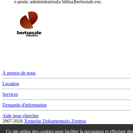
e-posta: administrazioa[a bildua]bertsozale.eus
À propos de nous
Location
Services
Demande d'information
Aide pour chercher
2007-2026
Xenpelar Dokumentazio Zentroa
Subijana Etxea. Kale Nagusia 70. 20150 Villabona
Ce site utilise des cookies pour faciliter la navigation et effectuer de
T. (+34) 943 69 42 77 / F. (+34) 943 69 30 41 / xenpelar [a bildua]