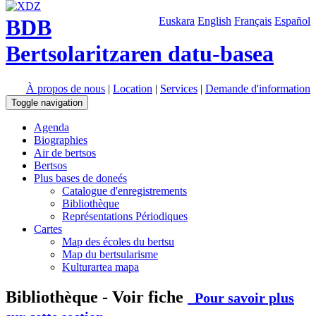
BDB
Euskara
English
Français
Español
Bertsolaritzaren datu-basea
À propos de nous
|
Location
|
Services
|
Demande d'information
Toggle navigation
Agenda
Biographies
Air de bertsos
Bertsos
Plus bases de doneés
Catalogue d'enregistrements
Bibliothèque
Représentations Périodiques
Cartes
Map des écoles du bertsu
Map du bertsularisme
Kulturartea mapa
Bibliothèque - Voir fiche
Pour savoir plus