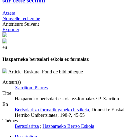
sur cette section
Atzera
Nouvelle recherche
Antérieure
Suivant
Exporter
eu
Hazparneko bertsolari eskola ez-formalaz
Article: Euskara. Fond de bibliothèque
Auteur(s)
Xarritton, Piarres
Titre
Hazparneko bertsolari eskola ez-formalaz / P. Xarriton
En
Bertsolaritza formarik gabeko heziketa
, Donostia: Euskal
Herriko Unibertsitatea, 198-?, 45-55
Thèmes
Bertsolaritza
;
Hazparneko Bertso Eskola
Description