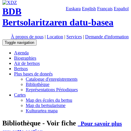
BDB
Euskara
English
Français
Español
Bertsolaritzaren datu-basea
À propos de nous
|
Location
|
Services
|
Demande d'information
Toggle navigation
Agenda
Biographies
Air de bertsos
Bertsos
Plus bases de doneés
Catalogue d'enregistrements
Bibliothèque
Représentations Périodiques
Cartes
Map des écoles du bertsu
Map du bertsularisme
Kulturartea mapa
Bibliothèque - Voir fiche
Pour savoir plus