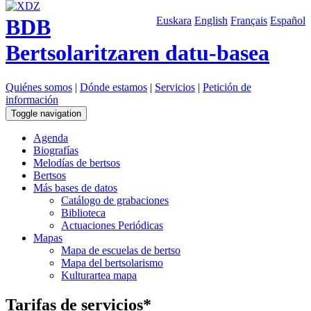
BDB
Euskara
English
Français
Español
Bertsolaritzaren datu-basea
Quiénes somos
|
Dónde estamos
|
Servicios
|
Petición de
información
Toggle navigation
Agenda
Biografías
Melodías de bertsos
Bertsos
Más bases de datos
Catálogo de grabaciones
Biblioteca
Actuaciones Periódicas
Mapas
Mapa de escuelas de bertso
Mapa del bertsolarismo
Kulturartea mapa
Tarifas de servicios*