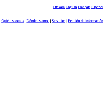
Euskara
English
Français
Español
Quiénes somos
|
Dónde estamos
|
Servicios
|
Petición de información