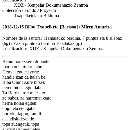
XDZ - Xenpelar Dokumentazio Zentroa
Colección / Fondo / Proyecto
Txapelketetako Bilduma
2018-12-15 Bilbo Txapelketa [Bertsoa] / Miren Amuriza
Nombre de la estrofa:
Hamalauko berdina, 7 puntuz eta 8 silabaz
(hg) / Zazpi puntuko berdina 16 silabaz (ip)
Localización:
XDZ - Xenpelar Dokumentazio Zentroa
Behin honezkero donante
moduan hartuko nabe.
Hemen egotea zorte
handia izan da halan be.
Biba Onin! Zure hitzek
beren bidea egin dabe.
Ta Berriztarrei milesker
ze babes, ze harreman-sare
herria holan egiten
dogu eta etengabe
borroka-lagun, famili
eta adiskide-talde
topa zuengatik, topa
ahizpatasunaren alde.