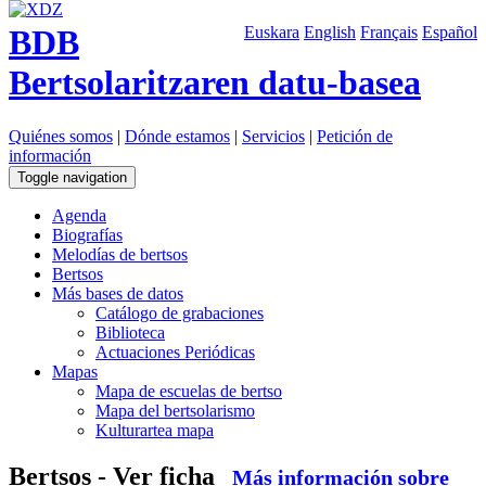
BDB
Euskara
English
Français
Español
Bertsolaritzaren datu-basea
Quiénes somos
|
Dónde estamos
|
Servicios
|
Petición de
información
Toggle navigation
Agenda
Biografías
Melodías de bertsos
Bertsos
Más bases de datos
Catálogo de grabaciones
Biblioteca
Actuaciones Periódicas
Mapas
Mapa de escuelas de bertso
Mapa del bertsolarismo
Kulturartea mapa
Bertsos - Ver ficha
Más información sobre