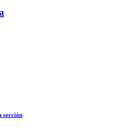
a
 sección