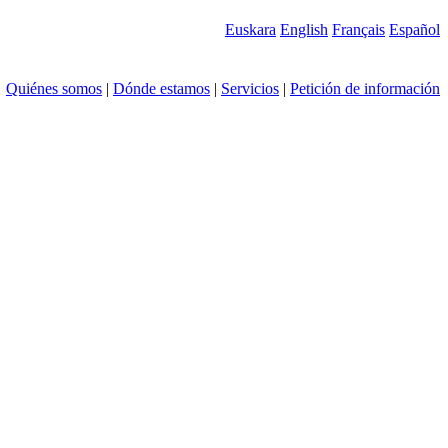
Euskara
English
Français
Español
Quiénes somos
|
Dónde estamos
|
Servicios
|
Petición de información