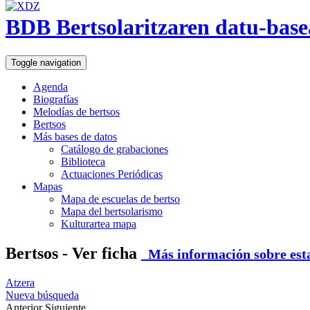
BDB Bertsolaritzaren datu-base
Toggle navigation
Agenda
Biografías
Melodías de bertsos
Bertsos
Más bases de datos
Catálogo de grabaciones
Biblioteca
Actuaciones Periódicas
Mapas
Mapa de escuelas de bertso
Mapa del bertsolarismo
Kulturartea mapa
Bertsos - Ver ficha
Más información sobre esta
Atzera
Nueva búsqueda
Anterior
Siguiente