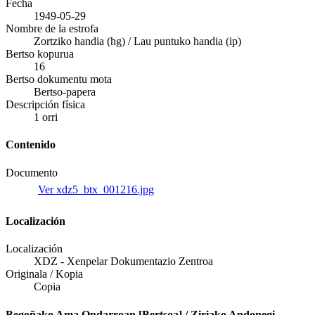
Fecha
1949-05-29
Nombre de la estrofa
Zortziko handia (hg) / Lau puntuko handia (ip)
Bertso kopurua
16
Bertso dokumentu mota
Bertso-papera
Descripción física
1 orri
Contenido
Documento
Ver xdz5_btx_001216.jpg
Localización
Localización
XDZ - Xenpelar Dokumentazio Zentroa
Originala / Kopia
Copia
Begoñako Ama Ondarroan [Bertsoa] / Ziriako Andonegi