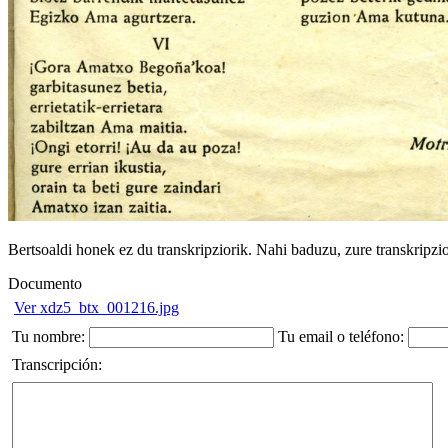
Bertsoaldi honek ez du transkripziorik. Nahi baduzu, zure transkripzi
Documento
Ver xdz5_btx_001216.jpg
Tu nombre:
Tu email o teléfono:
Transcripción: