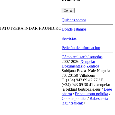
Cerrar
Quiénes somos
ANTATUTZERA INDAR HAUNDIKO
Dónde estamos
Servicios
Petición de información
Cómo realizar búsquedas
2007-2026
Xenpelar
Dokumentazio Zentroa
Subijana Etxea. Kale Nagusia
70. 20150 Villabona
T. (+34) 943 69 42 77 / F.
(+34) 943 69 30 41 / xenpelar
[a bildua] bertsozale.eus /
Lege
oharra
/
Pribatutasun politika
/
Cookie politika
/
Babesle eta
laguntzaileak
/