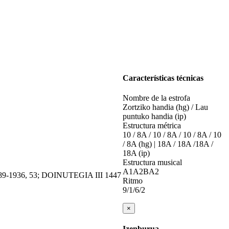
Características técnicas
Nombre de la estrofa
Zortziko handia (hg) / Lau
puntuko handia (ip)
Estructura métrica
10 / 8A / 10 / 8A / 10 / 8A / 10
/ 8A (hg) | 18A / 18A /18A /
18A (ip)
Estructura musical
A1A2BA2
89-1936, 53; DOINUTEGIA III 1447
Ritmo
9/1/6/2
×
Izenburua