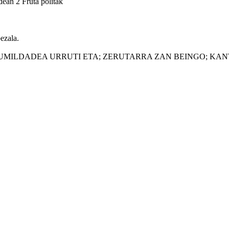
an 2 Fruta politak
ezala.
; UMILDADEA URRUTI ETA; ZERUTARRA ZAN BEINGO; K