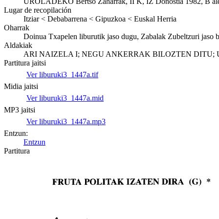
UROLADEKO Bertso Zaharrak, II K, IZ Donostia 1982, B alde
Lugar de recopilación
Itziar < Debabarrena < Gipuzkoa < Euskal Herria
Oharrak
Doinua Txapelen liburutik jaso dugu, Zabalak Zubeltzuri jaso b
Aldakiak
ARI NAIZELA I; NEGU ANKERRAK BILOZTEN DITU
Partitura jaitsi
Ver liburuki3_1447a.tif
Midia jaitsi
Ver liburuki3_1447a.mid
MP3 jaitsi
Ver liburuki3_1447a.mp3
Entzun:
Entzun
Partitura