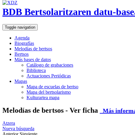
BDB Bertsolaritzaren datu-base
Toggle navigation
Agenda
Biografías
Melodías de bertsos
Bertsos
Más bases de datos
Catálogo de grabaciones
Biblioteca
Actuaciones Periódicas
Mapas
Mapa de escuelas de bertso
Mapa del bertsolarismo
Kulturartea mapa
Melodías de bertsos - Ver ficha
Más informac
Atzera
Nueva búsqueda
Anterior
Siguiente