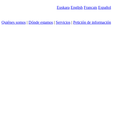
Euskara
English
Français
Español
Quiénes somos
|
Dónde estamos
|
Servicios
|
Petición de información