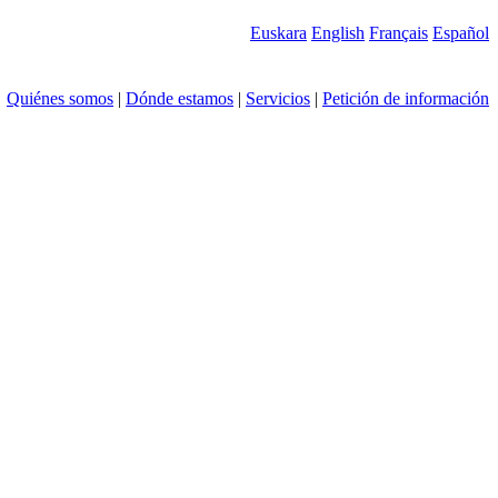
Euskara
English
Français
Español
Quiénes somos
|
Dónde estamos
|
Servicios
|
Petición de información