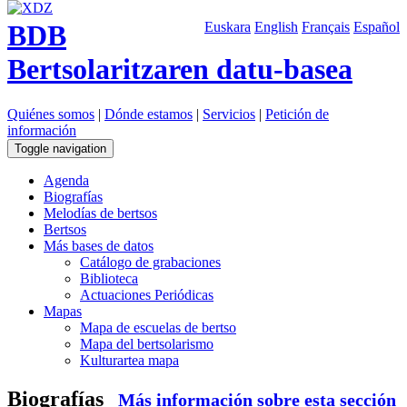
BDB
Euskara
English
Français
Español
Bertsolaritzaren datu-basea
Quiénes somos
|
Dónde estamos
|
Servicios
|
Petición de
información
Toggle navigation
Agenda
Biografías
Melodías de bertsos
Bertsos
Más bases de datos
Catálogo de grabaciones
Biblioteca
Actuaciones Periódicas
Mapas
Mapa de escuelas de bertso
Mapa del bertsolarismo
Kulturartea mapa
Biografías
Más información sobre esta sección