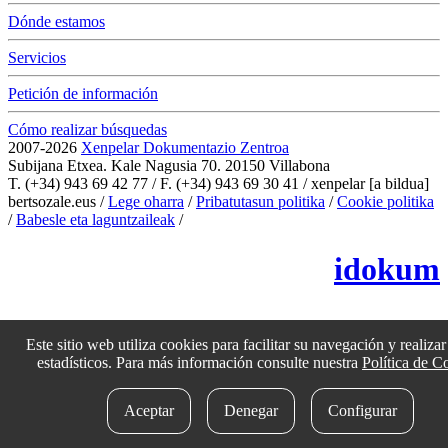
Dónde estamos
Servicios
Petición de información
Cómo realizar búsquedas
2007-2026
Xenpelar Dokumentazio Zentroa
Subijana Etxea. Kale Nagusia 70. 20150 Villabona
T. (+34) 943 69 42 77 / F. (+34) 943 69 30 41 / xenpelar [a bildua]
bertsozale.eus /
Lege oharra
/
Pribatutasun politika
/
Cookie politika
/
Babesle eta laguntzaileak
/
Cambiar la configuración de las cookies
idokum
Este sitio web utiliza cookies para facilitar su navegación y realizar 
estadísticos. Para más información consulte nuestra
Política de C
Aceptar
Denegar
Configurar