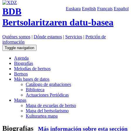
BDB
Euskara
English
Français
Español
Bertsolaritzaren datu-basea
Quiénes somos
|
Dónde estamos
|
Servicios
|
Petición de
información
Toggle navigation
Agenda
Biografías
Melodías de bertsos
Bertsos
Más bases de datos
Catálogo de grabaciones
Biblioteca
Actuaciones Periódicas
Mapas
Mapa de escuelas de bertso
Mapa del bertsolarismo
Kulturartea mapa
Biografías
Más información sobre esta sección