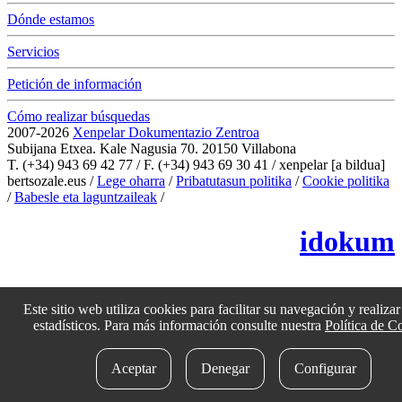
Dónde estamos
Servicios
Petición de información
Cómo realizar búsquedas
2007-2026
Xenpelar Dokumentazio Zentroa
Subijana Etxea. Kale Nagusia 70. 20150 Villabona
T. (+34) 943 69 42 77 / F. (+34) 943 69 30 41 / xenpelar [a bildua]
bertsozale.eus /
Lege oharra
/
Pribatutasun politika
/
Cookie politika
/
Babesle eta laguntzaileak
/
Cambiar la configuración de las cookies
idokum
Este sitio web utiliza cookies para facilitar su navegación y realizar 
estadísticos. Para más información consulte nuestra
Política de C
Aceptar
Denegar
Configurar