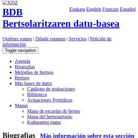
BDB
Euskara
English
Français
Español
Bertsolaritzaren datu-basea
Quiénes somos
|
Dónde estamos
|
Servicios
|
Petición de
información
Toggle navigation
Agenda
Biografías
Melodías de bertsos
Bertsos
Más bases de datos
Catálogo de grabaciones
Biblioteca
Actuaciones Periódicas
Mapas
Mapa de escuelas de bertso
Mapa del bertsolarismo
Kulturartea mapa
Biografías
Más información sobre esta sección