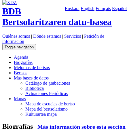
BDB
Euskara
English
Français
Español
Bertsolaritzaren datu-basea
Quiénes somos
|
Dónde estamos
|
Servicios
|
Petición de
información
Toggle navigation
Agenda
Biografías
Melodías de bertsos
Bertsos
Más bases de datos
Catálogo de grabaciones
Biblioteca
Actuaciones Periódicas
Mapas
Mapa de escuelas de bertso
Mapa del bertsolarismo
Kulturartea mapa
Biografías
Más información sobre esta sección