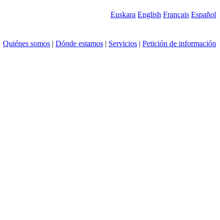
Euskara
English
Français
Español
Quiénes somos
|
Dónde estamos
|
Servicios
|
Petición de información