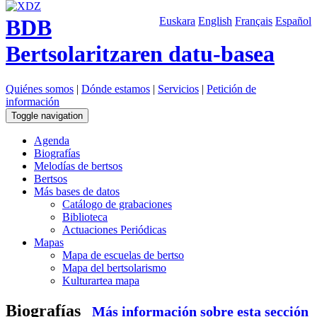
BDB
Euskara
English
Français
Español
Bertsolaritzaren datu-basea
Quiénes somos
|
Dónde estamos
|
Servicios
|
Petición de
información
Toggle navigation
Agenda
Biografías
Melodías de bertsos
Bertsos
Más bases de datos
Catálogo de grabaciones
Biblioteca
Actuaciones Periódicas
Mapas
Mapa de escuelas de bertso
Mapa del bertsolarismo
Kulturartea mapa
Biografías
Más información sobre esta sección