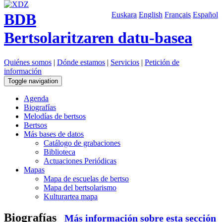
BDB
Euskara
English
Français
Español
Bertsolaritzaren datu-basea
Quiénes somos
|
Dónde estamos
|
Servicios
|
Petición de
información
Toggle navigation
Agenda
Biografías
Melodías de bertsos
Bertsos
Más bases de datos
Catálogo de grabaciones
Biblioteca
Actuaciones Periódicas
Mapas
Mapa de escuelas de bertso
Mapa del bertsolarismo
Kulturartea mapa
Biografías
Más información sobre esta sección