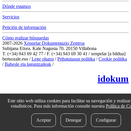
Dónde estamos
Servicios
Petición de información
Cómo realizar búsquedas
2007-2026
Xenpelar Dokumentazio Zentroa
Subijana Etxea. Kale Nagusia 70. 20150 Villabona
T. (+34) 943 69 42 77 / F. (+34) 943 69 30 41 / xenpelar [a bildua]
bertsozale.eus /
Lege oharra
/
Pribatutasun politika
/
Cookie politika
/
Babesle eta laguntzaileak
/
Cambiar la configuración de las cookies
idokum
Este sitio web utiliza cookies para facilitar su navegación y realizar 
estadísticos. Para más información consulte nuestra
Política de C
Aceptar
Denegar
Configurar