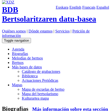
BDB
Euskara
English
Français
Español
Bertsolaritzaren datu-basea
Quiénes somos
|
Dónde estamos
|
Servicios
|
Petición de
información
Toggle navigation
Agenda
Biografías
Melodías de bertsos
Bertsos
Más bases de datos
Catálogo de grabaciones
Biblioteca
Actuaciones Periódicas
Mapas
Mapa de escuelas de bertso
Mapa del bertsolarismo
Kulturartea mapa
Biografías
Más información sobre esta sección