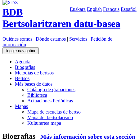
BDB
Euskara
English
Français
Español
Bertsolaritzaren datu-basea
Quiénes somos
|
Dónde estamos
|
Servicios
|
Petición de
información
Toggle navigation
Agenda
Biografías
Melodías de bertsos
Bertsos
Más bases de datos
Catálogo de grabaciones
Biblioteca
Actuaciones Periódicas
Mapas
Mapa de escuelas de bertso
Mapa del bertsolarismo
Kulturartea mapa
Biografías
Más información sobre esta sección