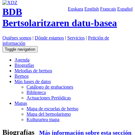
BDB
Euskara
English
Français
Español
Bertsolaritzaren datu-basea
Quiénes somos
|
Dónde estamos
|
Servicios
|
Petición de
información
Toggle navigation
Agenda
Biografías
Melodías de bertsos
Bertsos
Más bases de datos
Catálogo de grabaciones
Biblioteca
Actuaciones Periódicas
Mapas
Mapa de escuelas de bertso
Mapa del bertsolarismo
Kulturartea mapa
Biografías
Más información sobre esta sección